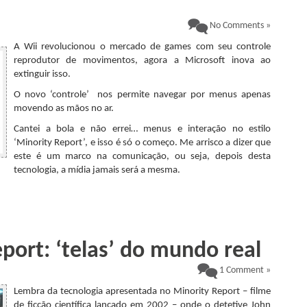
No Comments »
A Wii revolucionou o mercado de games com seu controle
reprodutor de movimentos, agora a Microsoft inova ao
extinguir isso.
O novo ‘controle’ nos permite navegar por menus apenas
movendo as mãos no ar.
Cantei a bola e não errei… menus e interação no estilo
‘Minority Report’, e isso é só o começo. Me arrisco a dizer que
este é um marco na comunicação, ou seja, depois desta
tecnologia, a mídia jamais será a mesma.
port: ‘telas’ do mundo real
1 Comment »
Lembra da tecnologia apresentada no Minority Report – filme
de ficção científica lançado em 2002 – onde o detetive John