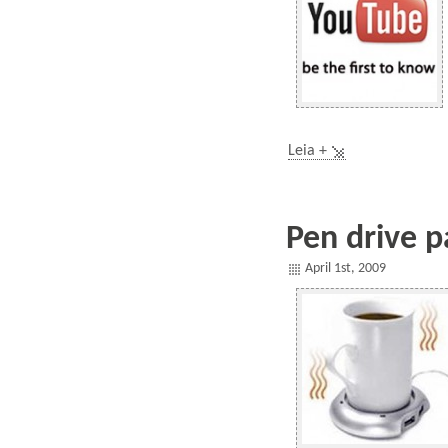
Leia +
Pen drive p
April 1st, 2009