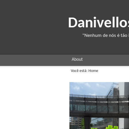
Danivello
"Nenhum de nós é tão i
About
Você está:
Home