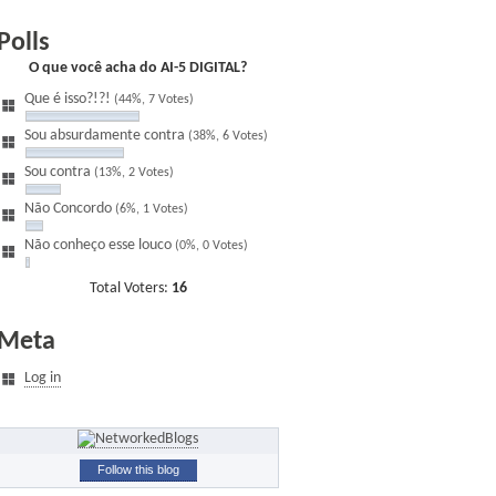
Polls
O que você acha do AI-5 DIGITAL?
Que é isso?!?!
(44%, 7 Votes)
Sou absurdamente contra
(38%, 6 Votes)
Sou contra
(13%, 2 Votes)
Não Concordo
(6%, 1 Votes)
Não conheço esse louco
(0%, 0 Votes)
Total Voters:
16
Meta
Log in
Follow this blog