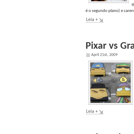
t
é o segundo plano) e caren
Leia +
Pixar vs Gra
April 21st, 2009
Leia +