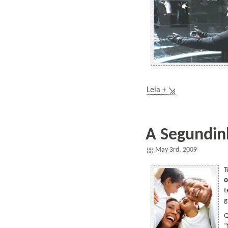
,
Leia +
A Segundin
May 3rd, 2009
T
o
t
g
Q
“