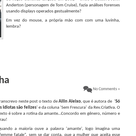
Anderton (personagem de Tom Cruise), fazia análises forenses
usando displays operados gestualmente?
Em vez do mouse, a própria mão com com uma luvinha,
lembra?
,
ha
No Comments »
ranscrevo neste post o texto de
Ailin Aleixo
, que é autora de ’
Só
s Idiotas são felizes
‘ e da coluna ‘Sem Frescura’ da Rev.Criativa. O
exto é sobre a rotina da amante…Concordo em gênero, número e
rau!
uando a maioria ouve a palavra ‘amante’, logo imagina uma
femme fatale”, sem se dar conta, que a mulher que aceita esse