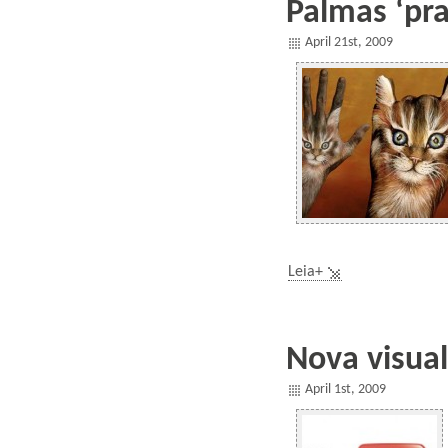
Palmas ‘pra
April 21st, 2009
.
Leia+
Nova visua
April 1st, 2009