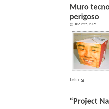
Muro tecno
perigoso
June 26th, 2009
Leia +
“Project Na