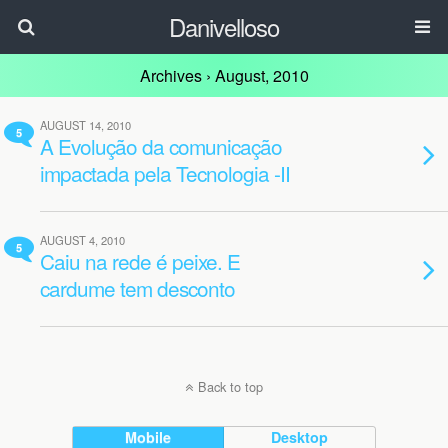
Danivelloso
Archives › August, 2010
AUGUST 14, 2010
5
A Evolução da comunicação
impactada pela Tecnologia -II
AUGUST 4, 2010
5
Caiu na rede é peixe. E
cardume tem desconto
Back to top
Mobile
Desktop