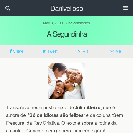
Danivelloso
May 3, 2009 ↔ no comments
A Segundinha
Share
Tweet
+ 1
Mail
Transcrevo neste post o texto de
Ailin Aleixo
, que é
autora de ’
Só os Idiotas são felizes
‘ e da coluna ‘Sem
Frescura’ da Rev.Criativa. O texto é sobre a rotina da
amante…Concordo em gênero, número e grau!