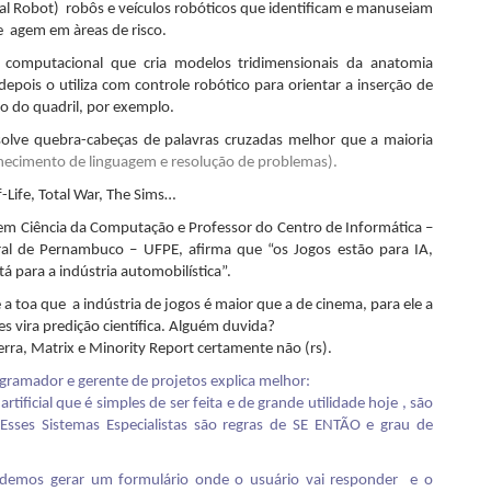
l Robot) robôs e veículos robóticos que identificam e manuseiam
e agem em àreas de risco.
 computacional que cria modelos tridimensionais da anatomia
depois o utiliza com controle robótico para orientar a inserção de
o do quadril, por exemplo.
olve quebra-cabeças de palavras cruzadas melhor que a maioria
ecimento de linguagem e resolução de problemas).
lf-Life, Total War, The Sims…
em Ciência da Computação e Professor do Centro de Informática –
ral de Pernambuco – UFPE, afirma que “os Jogos estão para IA,
á para a indústria automobilística”.
a toa que a indústria de jogos é maior que a de cinema, para ele a
zes vira predição científica. Alguém duvida?
rra, Matrix e Minority Report certamente não (rs).
gramador e gerente de projetos explica melhor:
rtificial que é simples de ser feita e de grande utilidade hoje , são
. Esses Sistemas Especialistas são regras de SE ENTÃO e grau de
podemos gerar um formulário onde o usuário vai responder e o