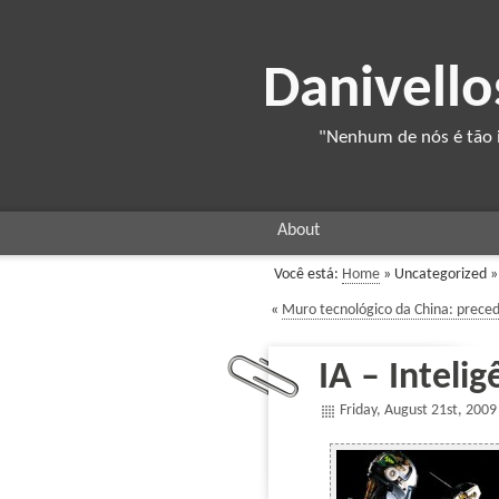
Danivello
"Nenhum de nós é tão i
About
Você está:
Home
» Uncategorized » P
«
Muro tecnológico da China: prece
IA – Intelig
Friday, August 21st, 2009