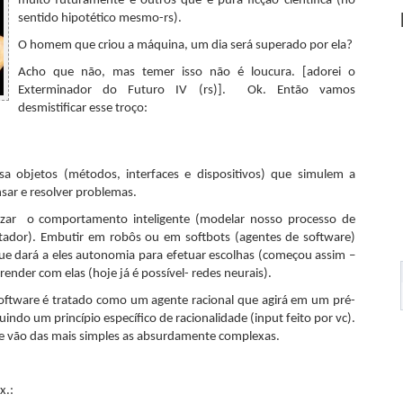
muito futuramente e outros que é pura ficção científica (no
sentido hipotético mesmo-rs).
O homem que criou a máquina, um dia será superado por ela?
Acho que não, mas temer isso não é loucura. [adorei o
Exterminador do Futuro IV (rs)]. Ok. Então vamos
desmistificar esse troço:
 objetos (métodos, interfaces e dispositivos) que simulem a
ar e resolver problemas.
izar o comportamento inteligente (modelar nosso processo de
tador). Embutir em robôs ou em softbots (agentes de software)
l que dará a eles autonomia para efetuar escolhas (começou assim –
prender com elas (hoje já é possível- redes neurais).
ftware é tratado como um agente racional que agirá em um pré-
ndo um princípio específico de racionalidade (input feito por vc).
 e vão das mais simples as absurdamente complexas.
x.: