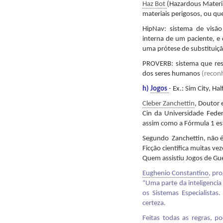
Haz Bot
(Hazardous Materia
materiais perigosos, ou qu
HipNav: sistema de visão
interna de um paciente, e 
uma prótese de substituiçã
PROVERB: sistema que res
dos seres humanos
(reconh
h)
Jogos
- Ex.: Sim City, Ha
Cleber Zanchettin
,
Doutor 
Cin da Universidade Fede
assim como a Fórmula 1 est
Segundo Zanchettin, não é 
Ficção científica muitas ve
Quem assistiu Jogos de Gue
Eughenio Constantino
,
pro
“Uma parte da inteligencia a
os Sistemas Especialistas
certeza.
Feitas todas as regras, 