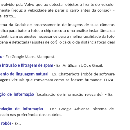
volvido pela Volvo que ao detectar objetos à frente do veículo,
ente (reduz a velocidade até parar o carro antes da colisão) –
a, atrito…
ema da Kodak de processamento de imagens de suas câmeras
clica para bater a foto, o chip executa uma análise instantânea da
dentificam os ajustes necessários para a melhor qualidade da foto
cena é detectada (ajustes de cor), o cálculo da distância focal ideal
to
- Ex: Google Maps, Mapquest
e intrusão e filtragem de spam
- Ex.:AntiSpam UOL e Gmail.
ento de linguagem natural
-
Ex.:Chatterbots (robôs de software
nagens virtuais que conversam como se fossem humanos: ELIZA,
ção de Informação
(localização de informação relevante) – Ex.:
ndação de Informação
- Ex.: Google AdSense: sistema de
eado nas preferências dos usuários.
e robôs
- Ex.: