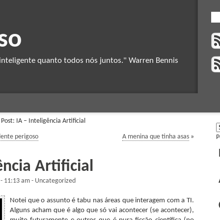
so
nteligente quanto todos nós juntos." Warren Bennis
ost: IA – Inteligência Artificial
dente perigoso
A menina que tinha asas
»
P
ência Artificial
 - 11:13 am - Uncategorized
Notei que o assunto é tabu nas áreas que interagem com a TI.
Alguns acham que é algo que só vai acontecer (se acontecer),