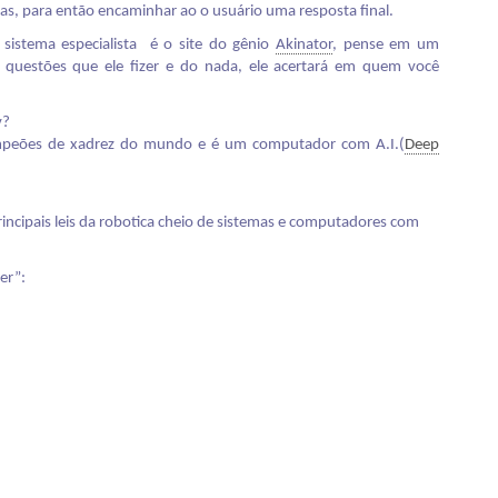
tas, para então encaminhar ao o usuário uma resposta final.
sistema especialista é o site do gênio
Akinator
,
pense em um
questões que ele fizer e do nada, ele acertará em quem você
v
?
mpeões de xadrez do mundo e é um computador com A.I.(
Deep
ncipais leis da robotica cheio de sistemas e computadores com
er”: