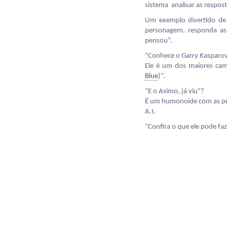
sistema analisar as respos
Um exemplo divertido de 
personagem, responda as 
pensou”.
“Conhece o
Garry Kasparo
Ele é um dos maiores ca
Blue
)”.
“E o Asimo
, já viu”?
É um humonoide com as pri
A.I.
“Confira o que ele pode faz