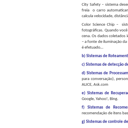
City Safety
– sistema desen
freia o carro automaticam
calcula velocidade, distânci
Color Science Chip
– sist
fotográficas. Quando você 
cena. Os dados coletados i
– a fonte de iluminação da 
é efetuado…
b) Sistemas de Roteamen
c) Sistemas de detecção d
d) Sistemas de Processam
para conversação), perso
ALICE, Ask.com
e) Sistemas de Recupera
Google, Yahoo!, Bing.
f)
Sistemas de Recome
recomendação de itens bas
g) Sistemas de controle d