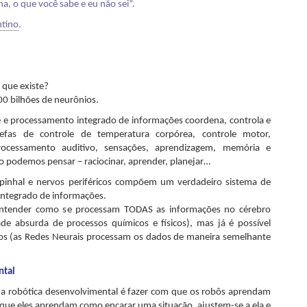
a, o que você sabe e eu não sei”.
ntino
.
 que existe?
00 bilhões de neurônios.
 e processamento integrado de informações coordena, controla e
efas de controle de temperatura corpórea, controle motor,
rocessamento auditivo, sensações, aprendizagem, memória e
o podemos pensar – raciocinar, aprender, planejar…
pinhal e nervos periféricos compõem um verdadeiro sistema de
integrado de informações.
 entender como se processam TODAS as informações no cérebro
 absurda de processos químicos e físicos), mas já é possível
ivos (as Redes Neurais processam os dados de maneira semelhante
ntal
a robótica desenvolvimental é fazer com que os robôs aprendam
que eles aprendam como encarar uma situação, ajustem-se a ela e