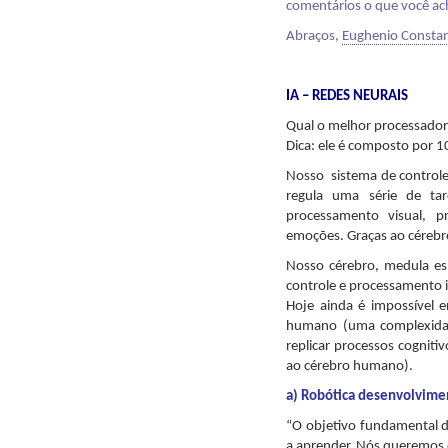
comentários o que você ach
Abraços,
Eughenio Consta
IA – REDES NEURAIS
Qual o melhor processador
Dica: ele é composto por 1
Nosso sistema de controle
regula uma série de tar
processamento visual, p
emoções. Graças ao cérebr
Nosso cérebro, medula es
controle e processamento 
Hoje ainda é impossível
humano (uma complexidade
replicar processos cognit
ao cérebro humano).
a) Robótica desenvolvime
“O objetivo fundamental d
a aprender. Nós queremos 