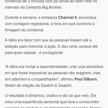
comercial de 3 minutos com as cenas do flash mob no
intervalo do Celebrity Big Brother.
Durante a semana, a
emissora
Channel 4
, anunciava
com contagem regressiva, a hora em que ocorreria a
filmagem do comercial.
A idéia era fazer com que as pessoas fossem até a
estação para vivenciar a ação. E deu certo, porque até
para quem assiste , é contagiante!
“A idéia era incitar a
espontâniedade, criar uma atmosfera
em que fosse impossível as pessoas não reagirem, mas
sim aderirem e compartilharem”, afirmou
Paul Silburn
,
diretor de criação da Saatchi & Saatchi.
O resultado é dinâmico, criativo e diz ao que veio. Ele
criou uma experiência sensorial que leva o consumidor
a
ssociar ao produto a um determinada sensação. Nesse