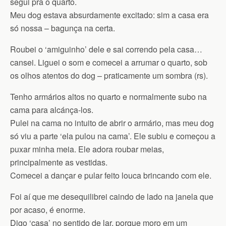
segui pra o quarto.
Meu dog estava absurdamente excitado: sim a casa era
só nossa – bagunça na certa.
Roubei o ‘amiguinho’ dele e sai correndo pela casa…
cansei. Liguei o som e comecei a arrumar o quarto, sob
os olhos atentos do dog – praticamente um sombra (rs).
Tenho armários altos no quarto e normalmente subo na
cama para alcánça-los.
Pulei na cama no intuito de abrir o armário, mas meu dog
só viu a parte ‘ela pulou na cama’. Ele subiu e começou a
puxar minha meia. Ele adora roubar meias,
principalmente as vestidas.
Comecei a dançar e pular feito louca brincando com ele.
Foi aí que me desequilibrei caindo de lado na janela que
por acaso, é enorme.
Digo ‘casa’ no sentido de lar, porque moro em um